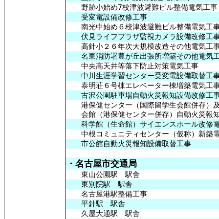
野跡小始め7校津波避難ビル整備電気工事
受変電設備改修工事
南光中始め６校津波避難ビル整備電気工
伏見ライフプラザ監視カメラ設備改修工
高針小２６年次大規模改造その他電気工
名東消防署豊が丘出張所増築その他電気
中央高天井等落下防止対策電気工事
中川生涯学習センター受変電設備取替工
泰明荘６号棟エレベーター棟増築電気工
古沢公園駐車場自動火災報知設備改修工
港保健センター（国際留学生会館併存）及
会館（港保健センター併存）自動火災報知
科学館（生命館）サイエンスホール改修電
中根コミュニティセンター（仮称）新築電
市公館自動火災報知設備取替工事
・名古屋市交通局
東山公園駅 駅舎
東別院駅 駅舎
名古屋港駅整備工事
平針駅 駅舎
久屋大通駅 駅舎