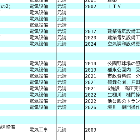
2001
の2）
電気設備
元請
ＩＴＶ
2002
事
電気設備
元請
電気設備
元請
電気設備
元請
電気設備
元請
建築電気設備
2017
事
電気設備
元請
建築電気設備
2020
電気設備
元請
空気調和設備
2024
電気設備
元請
公園野球場の
2014
電気設備
元請
稲永公園内 
2019
電気設備
元請
市政資料館 
2021
電気設備
元請
鶴舞公園、戸
2021
電気設備
元請
6施設 高圧受
2021
電気設備
元請
生棚川 樋門
2022
電気設備
元請
他公園のトラ
2022
電気設備
元請
境川 樋門操
2026
棟整備
電気工事
元請
2009