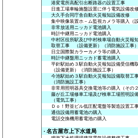
港変電所高配引出断路器の設置工事
日進工場車輪施盤設置に伴う電気設備改
大久手合同庁舎自動火災報知設備改修
集中映像装置ホ－ム監視カメラ等購入（設
非常放送用ニッカド電池購入
時計中継用ニッカド電池購入
中村区役所駅及び中村検車場自動火災報
取替工事 （設備更新）（消防施設工事
日立国際製カラーカメラ等の購入
時計中継盤用ニッカド蓄電池購入
平針駅始め３駅自動火災報知設備受信機取
（設備更新）（消防施設工事）
今池駅始め３駅自動火災報知設備取替工事
（消防施設工事）
非常用照明器具交換電池等の購入（その
藤が丘工場修車工場及び検車工場照明設備
（電気工事）
Ｄｏ！野並ビル低圧配電盤等製造設置工事
通信設備用蓄電池の購入
電話交換機用蓄電池の購入
名古屋市上下水道局
・
鳴海下水処理場建築電気設備整備工事