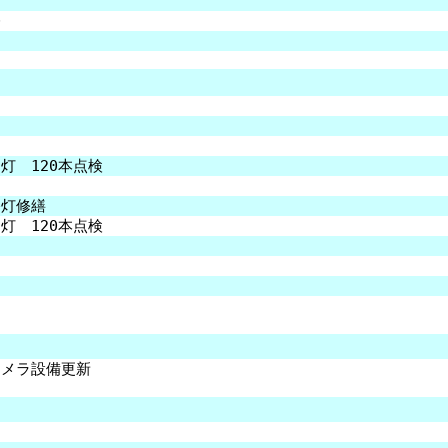
修
灯 120本点検
路灯修繕
灯 120本点検
カメラ設備更新