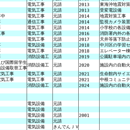
電気工事
元請
東海沖地震対
2013
電気工事
元請
受変電設備 V
2013
事中
電気工事
元請
地震対策工事
2014
事
通信工事
元請
監視カメラ装
2014
事
電気工事
元請
小学校の各設
2014
工事
電気工事
元請
消防署内外の
2016
電気工事
元請
天井等落下防
2017
事
電気設備
元請
中川区の学習
2018
事
電気工事
元請
エレベーター
2018
事
消防設備工
元請
公園駐車場内
2019
び国際留学生
消防設備工
元請
施設内の自動
2020
設備取替工事
気工事
電気工事
元請
生命館内サイ
2021
気工事
電気工事
元請
中根コミュニ
2021
消防設備工
元請
施設内の自動
2024
電気設備
元請
電気設備
元請
電気設備
元請
2001
電気設備
元請
電気設備
きんでんＪＶ