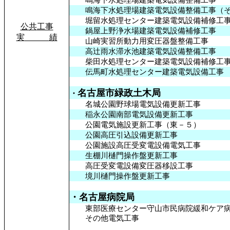
鳴海下水処理場建築電気設備整備工事（そ
堀留水処理センター建築電気設備補修工
公共
工事
鍋屋上野浄水場建築電気設備補修工事
実
績
山崎実習所動力用変圧器盤整備工事
高辻雨水滞水池建築電気設備整備工事
柴田水処理センター建築電気設備補修工
伝馬町水処理センター建築電気設備工事
名古屋市緑政土木局
・
名城公園野球場電気設備更新工事
稲永公園南部電気設備更新工事
公園電気施設更新工事（東－５）
公園高圧引込設備更新工事
公園施設高圧受変電設備電気工事
生棚川樋門操作盤更新工事
高圧受変電設備変圧器移設工事
境川樋門操作盤更新工事
・名古屋病院局
東部医療センター守山市民病院緩和ケア病
その他電気工事