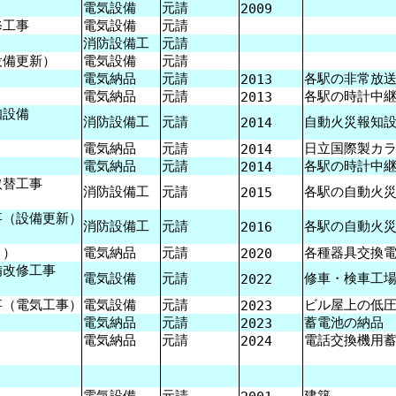
電気設備
元請
2009
修工事
電気設備
元請
消防設備工
元請
備更新）
電気設備
元請
電気納品
元請
各駅の非常放
2013
電気納品
元請
各駅の時計中
2013
知設備
消防設備工
元請
自動火災報知
2014
）
電気納品
元請
日立国際製カ
2014
電気納品
元請
各駅の時計中
2014
替工事
消防設備工
元請
各駅の自動火
2015
（設備更新）
消防設備工
元請
各駅の自動火
2016
２）
電気納品
元請
各種器具交換
2020
改修工事
電気設備
元請
修車・検車工
2022
（電気工事）
電気設備
元請
ビル屋上の低
2023
電気納品
元請
蓄電池の納品
2023
電気納品
元請
電話交換機用
2024
電気設備
元請
建築