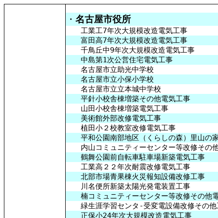
・
名古屋
市役所
工業工7年次大規模改造電気工事
富田高7年次大規模改造電気工事
千鳥丘中9年次大規模改造電気工事
中島第1次公営住宅電気工事
名古屋市立助光中学校
名古屋市立小保小学校
名古屋市立立本城中学校
平針小校舎棟増築その他電気工事
山田小校舎棟増築電気工事
美術館外部改修電気工事
植田小２校教室改修電気工事
平和公園南部地区（くらしの森）里山の家
内山コミュニティーセンター等改修その他
鶴舞公園前自転車駐車場新築電気工事
工業高２２年次耐震改修電気工事
北部市場青果棟火災報知設備改修工事
川名便所新築太陽光発電装置工事
楠コミュニティーセンター等改修その他電
緑生涯学習センタ-受変電設備改修その他
正保小24年次大規模改造電気工事