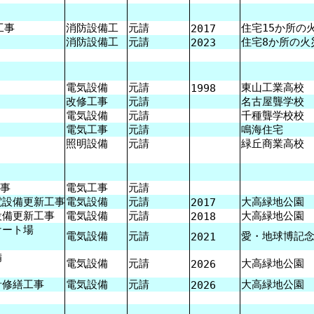
工事
消防設備工
元請
住宅15か所の
2017
消防設備工
元請
住宅8か所の火
2023
電気設備
元請
東山工業高校
1998
改修工事
元請
名古屋聾学校
電気設備
元請
千種聾学校校
電気工事
元請
鳴海住宅
照明設備
元請
緑丘商業高校
事
電気工事
元請
設備更新工事
電気設備
元請
大高緑地公園 
2017
備更新工事
電気設備
元請
大高緑地公園 
2018
ート場
電気設備
元請
愛・地球博記
2021
備
電気設備
元請
大高緑地公園
2026
修繕工事
電気設備
元請
大高緑地公園
2026