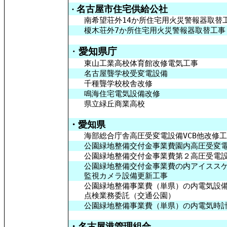
名古屋市住宅供給公社
・
南希望荘外14か所住宅用火災警報器取替
榎木荘外7か所住宅用火災警報器取替工事
・
愛知
県
庁
東山工業高校体育館改修電気工事
名古屋聾学校受変電設備
千種聾学校校舎改修
鳴海住宅電気設備改修
県立緑丘商業高校
・愛知県
海部総合庁舎高圧受変電設備VCB他改修工
公園緑地整備交付金事業費園内高圧受変電
公園緑地整備交付金事業費第２高圧受電設
公園緑地整備交付金事業費の内アイススケ
監視カメラ設備更新工事
公園緑地整備事業費（単県）の内電気設
点検業務委託（交通公園）
公園緑地整備事業費（単県）の内電気時計
・名古屋港管理組合