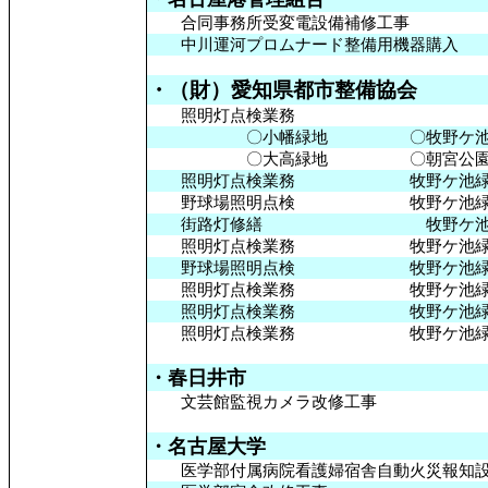
合同事務所受変電設備補修工事
中川運河プロムナード整備用機器購入
・（
財
）
愛知県
都市
整備
協会
照明灯点検業務
〇小幡緑地 〇牧野ケ池
〇大高緑地 〇朝宮公
照明灯点検業務 牧野ケ池緑
野球場照明点検 牧野ケ池緑
街路灯修繕 牧野ケ池
照明灯点検業務 牧野ケ池緑
野球場照明点検 牧野ケ池緑
照明灯点検業務 牧野ケ池緑
照明灯点検業務 牧野ケ池緑
照明灯点検業務 牧野ケ池緑
・春日井市
文芸館監視カメラ改修工事
・名古屋大学
医学部付属病院看護婦宿舎自動火災報知