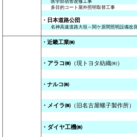
医学部宿舎改修工事
多目的コート屋外照明取替工事
・日本道路公団
名神高速道路大垣～関ケ原間照明設備改
・近畿工業㈱
・アラコ㈱
（現トヨタ紡織㈱）
・ナルコ㈱
・メイラ㈱
（旧名古屋螺子製作所）
・ダイヤ
工機
㈱