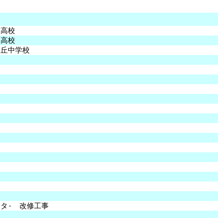
業高校
田高校
鳥丘中学校
タ- 改修工事