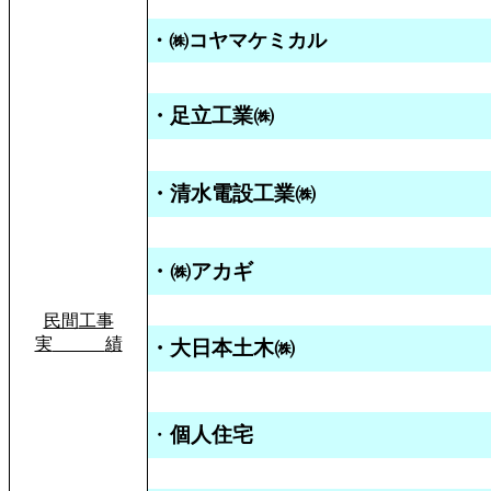
・㈱コヤマケミカル
・
足立
工業
㈱
・清水電設工業㈱
・㈱アカギ
民間
工事
実
績
・
大
日本
土木
㈱
・
個人
住宅