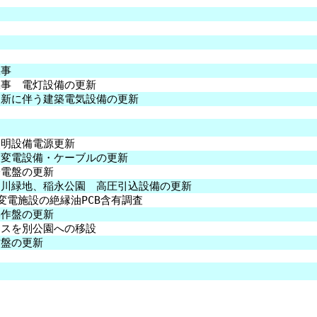
工事
工事 電灯設備の更新
更新に伴う建築電気設備の更新
照明設備電源更新
受変電設備・ケーブルの更新
分電盤の更新
田川緑地、稲永公園 高圧引込設備の更新
変電施設の絶縁油PCB含有調査
操作盤の更新
ンスを別公園への移設
作盤の更新