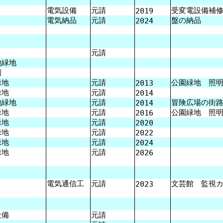
電気設備
元請
受変電設備補
2019
電気納品
元請
盤の納品
2024
元請
緑地
園
地
元請
公園緑地 照明
2013
地
元請
2014
緑地
元請
冒険広場の街
2014
地
元請
公園緑地 照明
2016
地
元請
2020
地
元請
2022
地
元請
2024
地
元請
2026
電気通信工
元請
文芸館 監視
2023
設備
元請